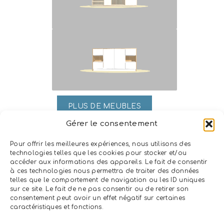
PLUS DE MEUBLES
Gérer le consentement
Pour offrir les meilleures expériences, nous utilisons des
technologies telles que les cookies pour stocker et/ou
ENVOYEZ-NOUS VOTRE PLAN
accéder aux informations des appareils. Le fait de consentir
à ces technologies nous permettra de traiter des données
telles que le comportement de navigation ou les ID uniques
sur ce site. Le fait de ne pas consentir ou de retirer son
Vous avez déjà un plan de votre projet ? Envoyez-nous ce
consentement peut avoir un effet négatif sur certaines
plan, et nous vous ferons un retour rapidement.
caractéristiques et fonctions.