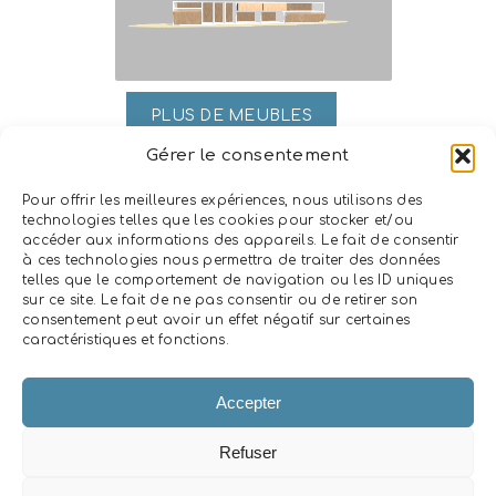
PLUS DE MEUBLES
Gérer le consentement
Pour offrir les meilleures expériences, nous utilisons des
technologies telles que les cookies pour stocker et/ou
ENVOYEZ-NOUS VOTRE PLAN
accéder aux informations des appareils. Le fait de consentir
à ces technologies nous permettra de traiter des données
telles que le comportement de navigation ou les ID uniques
sur ce site. Le fait de ne pas consentir ou de retirer son
Vous avez déjà un plan de votre projet ? Envoyez-nous ce
consentement peut avoir un effet négatif sur certaines
plan, et nous vous ferons un retour rapidement.
caractéristiques et fonctions.
Accepter
P
Refuser
r
é