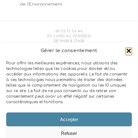
de l’Environnement.
09 72 17 56 46
DU LUNDI AU VENDREDI
DE 9H30 À 17H30
PRIX D'UN APPEL LOCAL
Gérer le consentement
FABRIQUÉ EN ISÈRE DANS NOTRE ATELIER
Pour offrir les meilleures expériences, nous utilisons des
LIVRÉ PARTOUT EN FRANCE
technologies telles que les cookies pour stocker et/ou
accéder aux informations des appareils. Le fait de consentir
à ces technologies nous permettra de traiter des données
telles que le comportement de navigation ou les ID uniques
SERVICE.CLIENT@DOMOBOIS.COM
sur ce site. Le fait de ne pas consentir ou de retirer son
consentement peut avoir un effet négatif sur certaines
caractéristiques et fonctions.
FAQ
CONTACTEZ-NOUS
QUI SOMMES-NOUS ?
NOS VALEURS
ACTUALITÉS
ESPACE CLIENT
Accepter
Refuser